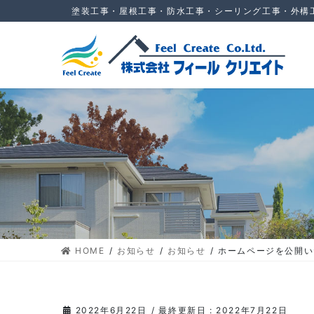
コ
ナ
塗装工事・屋根工事・防水工事・シーリング工事・外構
ン
ビ
テ
ゲ
ン
ー
ツ
シ
に
ョ
移
ン
動
に
移
動
HOME
お知らせ
お知らせ
ホームページを公開い
2022年6月22日
/ 最終更新日 :
2022年7月22日