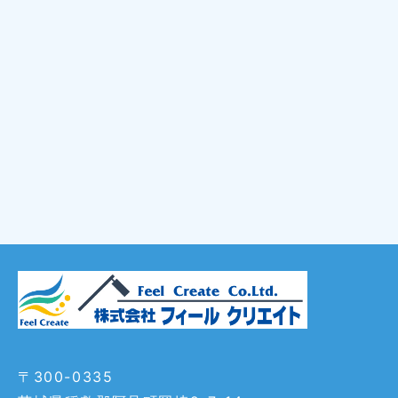
〒300-0335