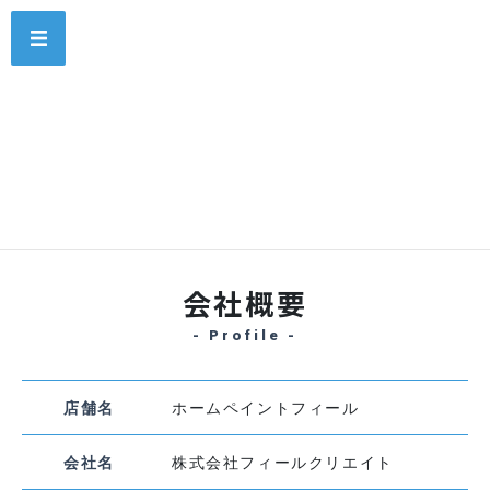
コ
ナ
MENU
ン
ビ
テ
ゲ
ン
ー
ツ
シ
会社案内
に
ョ
移
ン
動
に
HOME
会社案内
移
動
会社概要
- Profile -
店舗名
ホームペイントフィール
会社名
株式会社フィールクリエイト