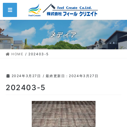
コ
ナ
MENU
ン
ビ
テ
ゲ
ン
ー
ツ
シ
メディア
に
ョ
移
ン
動
に
HOME
202403-5
移
動
2024年3月27日
/ 最終更新日 :
2024年3月27日
202403-5