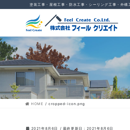
コ
ナ
塗装工事・屋根工事・防水工事・シーリング工事・外構
ン
ビ
テ
ゲ
ン
ー
ツ
シ
に
ョ
移
ン
動
に
移
動
HOME
cropped-icon.png
2021年8月6日
/ 最終更新日 :
2021年8月6日