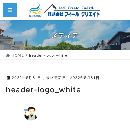
コ
ナ
MENU
ン
ビ
テ
ゲ
ン
ー
ツ
シ
メディア
に
ョ
移
ン
動
に
HOME
header-logo_white
移
動
2022年5月31日
/ 最終更新日 :
2022年5月31日
header-logo_white