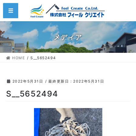
コ
ナ
MENU
ン
ビ
テ
ゲ
ン
ー
ツ
シ
メディア
に
ョ
移
ン
動
に
HOME
S__5652494
移
動
2022年5月31日
/ 最終更新日 :
2022年5月31日
S__5652494