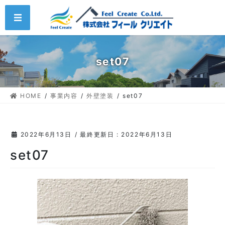
コ
ナ
MENU
ン
ビ
テ
ゲ
ン
ー
ツ
シ
set07
に
ョ
移
ン
動
に
HOME
事業内容
外壁塗装
set07
移
動
2022年6月13日
/ 最終更新日 :
2022年6月13日
set07