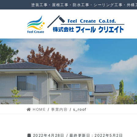
コ
ナ
塗装工事・屋根工事・防水工事・シーリング工事・外構
ン
ビ
テ
ゲ
ン
ー
ツ
シ
に
ョ
移
ン
動
に
移
動
HOME
事業内容
s_roof
2022年4月28日
/ 最終更新日 :
2022年5月2日