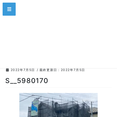
コ
ナ
MENU
ン
ビ
テ
ゲ
ン
ー
ツ
シ
お知らせ
に
ョ
移
ン
動
に
HOME
S__5980170
移
動
2022年7月5日
/ 最終更新日 :
2022年7月5日
S__5980170