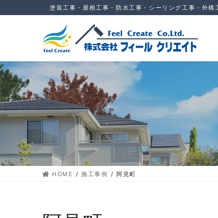
コ
ナ
塗装工事・屋根工事・防水工事・シーリング工事・外構
ン
ビ
テ
ゲ
ン
ー
ツ
シ
に
ョ
移
ン
動
に
移
動
HOME
施工事例
阿見町