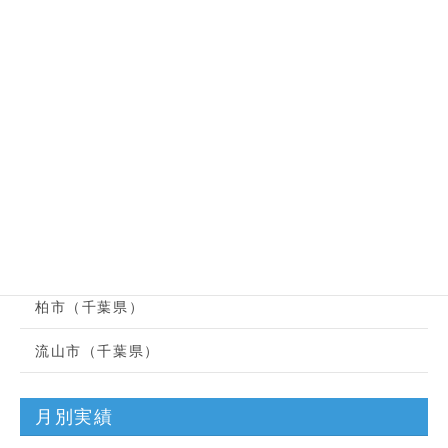
つくば市
土浦市
取手市
美浦村
守谷市
龍ケ崎市
柏市（千葉県）
流山市（千葉県）
月別実績