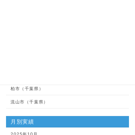
つくば市
土浦市
取手市
美浦村
守谷市
龍ケ崎市
柏市（千葉県）
流山市（千葉県）
月別実績
2025年10月